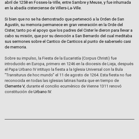
abril de 1258 en Fosses-la-Ville, entre Sambre y Meuse, y fue inhumada
en la abadía cisterciense de Villers-La-Ville.
Si bien que no se ha demostrado que perteneció a la Orden de San
Agustín, su memoria permanece en gran veneración en la Orde del
Cister, tanto po el apoyo que los padres del Cister le dieron para llevar a
cabo su misión, que por su devoción a San Bernardo del cual meditaba
sus sermones sobre el Cantico de Canticos al punto de saberselo casi
de memoria.
Sobre su impulso, la Fiesta de la Eucaristía (Corpus Christi) fue
introducido en Europa, primero en 1246 en la diocesis de Lieja, después
el Papa Urbano IV intituyo la fiesta a la Iglesia Universal con la Bula
"Transiturus de hoc mundo" el 11 de agosto de 1264. Esta fiesta no fue
reconocida en todas las iglesias latinas hasta que en tiempo de
Clemente V
, durante el concilio ecuménico de Vienne 1311 renovó
constitución de
Urbano IV
.