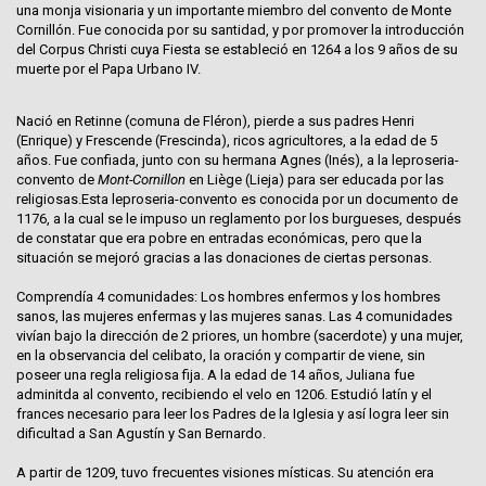
una
monja
visionaria y un importante miembro del convento de Monte
Cornillón. Fue conocida por su santidad, y por promover la introducción
del
Corpus Christi
cuya Fiesta se estableció en 1264 a los 9 años de su
muerte por el Papa
Urbano IV
.
Nació en Retinne (comuna de Fléron), pierde a sus padres Henri
(Enrique) y Frescende (Frescinda), ricos agricultores, a la edad de 5
años. Fue confiada, junto con su hermana Agnes (Inés), a la leproseria-
convento de
Mont-Cornillon
en Liège (Lieja) para ser educada por las
religiosas.Esta leproseria-convento es conocida por un documento de
1176, a la cual se le impuso un reglamento por los burgueses, después
de constatar que era pobre en entradas económicas, pero que la
situación se mejoró gracias a las donaciones de ciertas personas.
Comprendía 4 comunidades: Los hombres enfermos y los hombres
sanos, las mujeres enfermas y las mujeres sanas. Las 4 comunidades
vivían bajo la dirección de 2 priores, un hombre (sacerdote) y una mujer,
en la observancia del celibato, la oración y compartir de viene, sin
poseer una regla religiosa fija. A la edad de 14 años, Juliana fue
adminitda al convento, recibiendo el velo en 1206. Estudió
latín
y el
frances necesario para leer los Padres de la Iglesia y así logra leer sin
dificultad a
San Agustín
y
San Bernardo
.
A partir de 1209, tuvo frecuentes visiones místicas. Su atención era