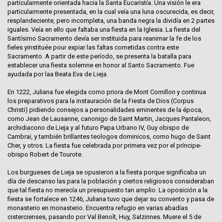
particularmente orientada hacia la Santa
Eucaristía
. Una visión le era
particularmente presentada, en la cual veía una luna oscurecida, es decir,
resplandeciente, pero incompleta, una banda negra la dividía en 2 partes
iguales. Veía en ello que faltaba una fiesta en la Iglesia. La fiesta del
Santísimo Sacramento
devía ser instituida para reanimar la fe de los
fieles yinstituée pour expiar las faltas cometidas contra este
Sacramento. A partir de este período, se presenta la batalla para
establecer una fiesta solemne en honor al Santo Sacramento. Fue
ayudada por laa Beata
Eva de Lieja
.
En 1222, Juliana fue elegida como priora de Mont Cornillon y continua
los preparativos para la instauración de la Fiesta de Dios (Corpus
Christi) pidiendo consejos a personalidades eminentes de la época,
como
Jean de Lausanne
, canonigo de Saint Martin,
Jacques Pantaleon
,
archidiacono de Lieja y al futuro Papa
Urbano IV
, Guy obispo de
Cambrai, y también brillantes teologos dominicos, como
hugo de Saint
Cher
, y otros. La fiesta fue celebrada por primera vez por el príncipe-
obispo
Robert de Tourote
.
Los burgueses de Lieja se opusieron a la fiesta porque significaba un
día de descanso las para la población y ciertos religiosos consideraban
que tal fiesta no merecía un presupuesto tan amplio. La oposición a la
fiesta se fortalece en 1246, Juliana tuvo que dejar su convento y pasa de
monasterio en monasterio. Encuentra refugio en varias abadías
cistercienses, pasando por Val Benoît, Huy, Salzinnes. Muere el 5 de