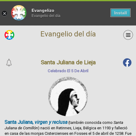
Evangelizo
Install
Evangelio del día
Evangelio del día
Santa Juliana de Lieja
Celebrado El 5 De Abril
Santa Juliana,
virgen y reclusa
(también conocida como
Santa
Juliana de Cornillón
) nació en
Retinnes
,
Lieja
,
Bélgica
en
1193
y falleció
en casa de las monjas Cistercienses en
Fosses
el
5 de abril
de
1258
. Fue