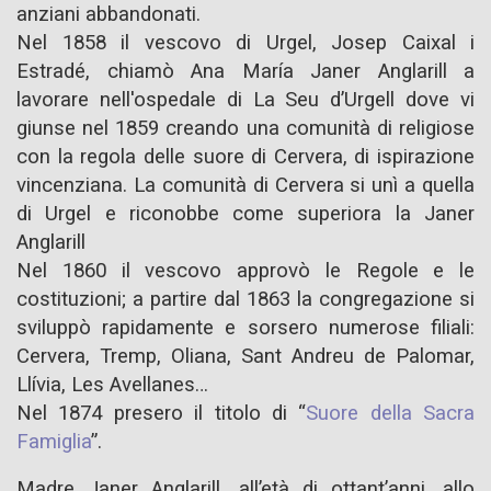
anziani abbandonati.
Nel 1858 il vescovo di Urgel, Josep Caixal i
Estradé, chiamò Ana María Janer Anglarill a
lavorare nell'ospedale di La Seu d’Urgell dove vi
giunse nel 1859 creando una comunità di religiose
con la regola delle suore di Cervera, di ispirazione
vincenziana. La comunità di Cervera si unì a quella
di Urgel e riconobbe come superiora la Janer
Anglarill
Nel 1860 il vescovo approvò le Regole e le
costituzioni; a partire dal 1863 la congregazione si
sviluppò rapidamente e sorsero numerose filiali:
Cervera, Tremp, Oliana, Sant Andreu de Palomar,
Llívia, Les Avellanes…
Nel 1874
presero il titolo di “
Suore della Sacra
Famiglia
”.
Madre Janer Anglarill, all’età di ottant’anni, allo