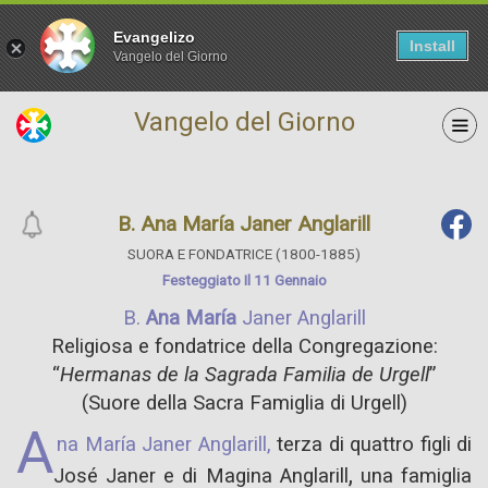
Evangelizo
Install
Vangelo del Giorno
Vangelo del Giorno
B. Ana María Janer Anglarill
SUORA E FONDATRICE (1800-1885)
Festeggiato Il 11 Gennaio
B.
Ana María
Janer Anglarill
Religiosa e fondatrice della Congregazione:
“
Hermanas de la Sagrada Familia de Urgell
”
(Suore della Sacra Famiglia di Urgell)
A
na María Janer Anglarill,
terza di quattro figli di
,
José Janer e di Magina Anglarill
una famiglia